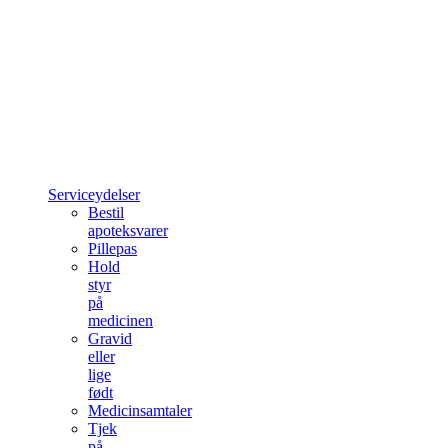
Serviceydelser
Bestil
apoteksvarer
Pillepas
Hold
styr
på
medicinen
Gravid
eller
lige
født
Medicinsamtaler
Tjek
på