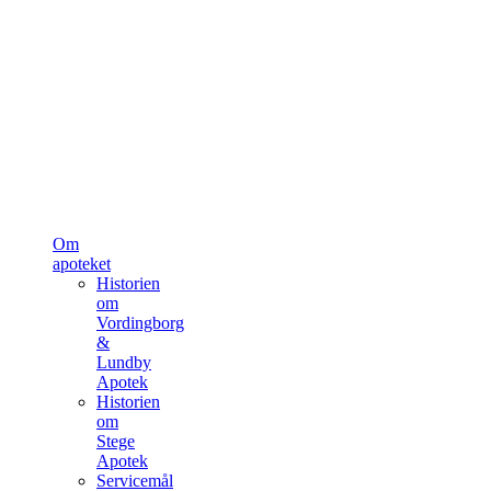
Om
apoteket
Historien
om
Vordingborg
&
Lundby
Apotek
Historien
om
Stege
Apotek
Servicemål