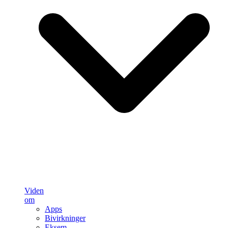
Viden
om
Apps
Bivirkninger
Eksem