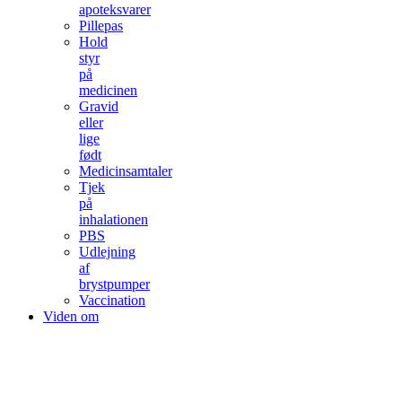
apoteksvarer
Pillepas
Hold
styr
på
medicinen
Gravid
eller
lige
født
Medicinsamtaler
Tjek
på
inhalationen
PBS
Udlejning
af
brystpumper
Vaccination
Viden om