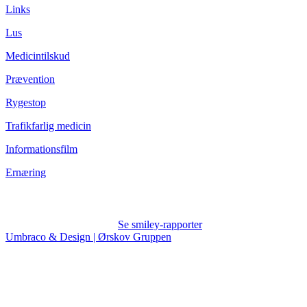
Links
Lus
Medicintilskud
Prævention
Rygestop
Trafikfarlig medicin
Informationsfilm
Ernæring
Se smiley-rapporter
Umbraco & Design | Ørskov Gruppen