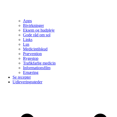
Apps
Bivirkninger
Eksem og hudpleje
Gode råd om sol
Links
Lus
Medicintilskud
Prævention
Rygestop
Trafikfarlig medicin
Informationsfilm
Ernæring
Se recepter
Udleveringssteder