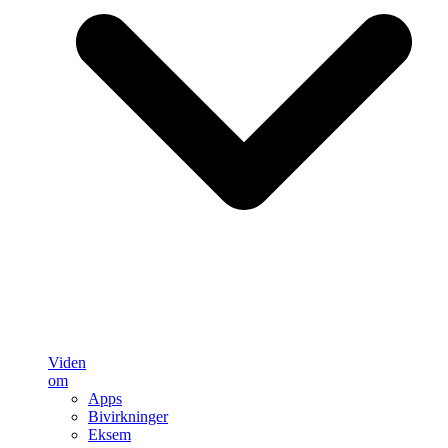
Viden
om
Apps
Bivirkninger
Eksem