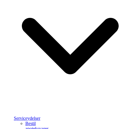
Serviceydelser
Bestil
apoteksvarer