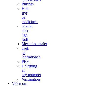
Pillepas
Hold
styr
på
medicinen
Gravid
eller
lige
født
Medicinsamtaler
Tjek
på
inhalationen
PBS
Udlejning
af
brystpumper
Vaccination
Viden om