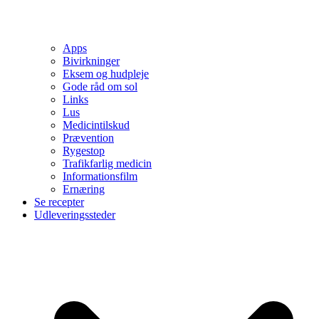
Apps
Bivirkninger
Eksem og hudpleje
Gode råd om sol
Links
Lus
Medicintilskud
Prævention
Rygestop
Trafikfarlig medicin
Informationsfilm
Ernæring
Se recepter
Udleveringssteder