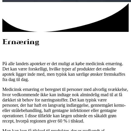
Ernæring
På alle landets apoteker er det muligt at købe medicinsk ernæring.
Det kan være forskelligt, hvilke typer af produkter det enkelte
apotek ligger inde med, men typisk kan særlige ønsker fremskaffes
fra dag til dag.
Medicinsk ernæring er beregnet til personer med alvorlig svækkelse,
hvor vedkommende ikke kan indtage nok almindelig mad til at få
dækket sit behov for næringsstoffer. Det kan typisk være
personer, der har haft en langvarig indlæggelse, gennemgået kemo-
eller strålebehandling, haft gentagne infektioner eller gentagne
operationer. I disse tilfælde kan lægen udstede en såkaldt grøn
recept, hvorpå regionen giver 60 % i tilskud.
Man kan kun få tilskud til produkter, der er godkendt af