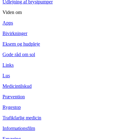
Udlejning af brystpumper
Viden om
Apps
Bivirkninger
Eksem og hudpleje
Gode råd om sol
Links
Lus
Medicintilskud
Prævention
Rygestop
Trafikfarlig medicin
Informationsfilm
Ernæring