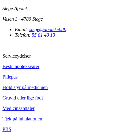
Stege Apotek
Vasen 3 · 4780 Stege
Email:
stege@apoteket.dk
Telefon:
55 81 40 13
Serviceydelser
Bestil apoteksvarer
Pillepas
Hold styr på medicinen
Gravid eller lige født
Medicinsamtaler
Tjek på inhalationen
PBS