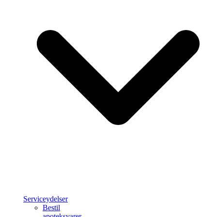
Serviceydelser
Bestil
apoteksvarer