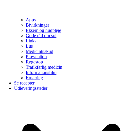
Apps
Bivirkninger
Eksem og hudpleje
Gode råd om sol
Links
Lus
Medicintilskud
Prævention
Rygestop
Trafikfarlig medicin
Informationsfilm
Ernæring
Se recepter
Udleveringssteder