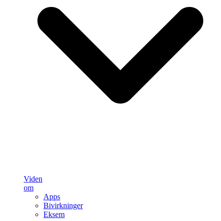
Viden
om
Apps
Bivirkninger
Eksem