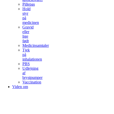
Pillepas
Hold
styr
på
medicinen
Gravid
eller
lige
født
Medicinsamtaler
Tjek
på
inhalationen
PBS
Udlejning
af
brystpumper
Vaccination
Viden om