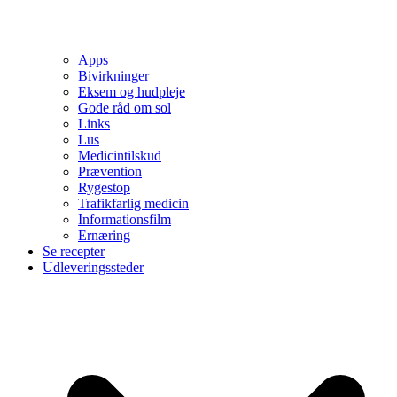
Apps
Bivirkninger
Eksem og hudpleje
Gode råd om sol
Links
Lus
Medicintilskud
Prævention
Rygestop
Trafikfarlig medicin
Informationsfilm
Ernæring
Se recepter
Udleveringssteder