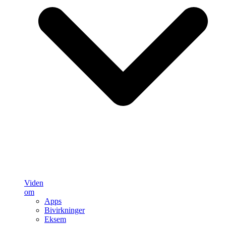
Viden
om
Apps
Bivirkninger
Eksem