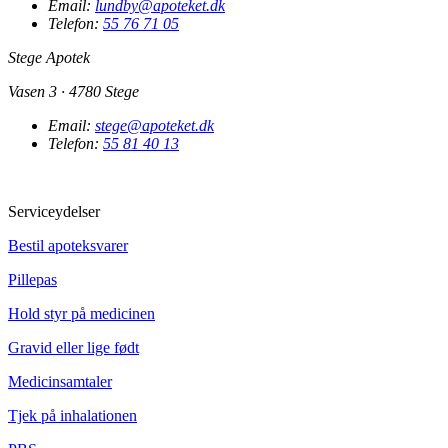
Email:
lundby@apoteket.dk
Telefon:
55 76 71 05
Stege Apotek
Vasen 3 · 4780 Stege
Email:
stege@apoteket.dk
Telefon:
55 81 40 13
Serviceydelser
Bestil apoteksvarer
Pillepas
Hold styr på medicinen
Gravid eller lige født
Medicinsamtaler
Tjek på inhalationen