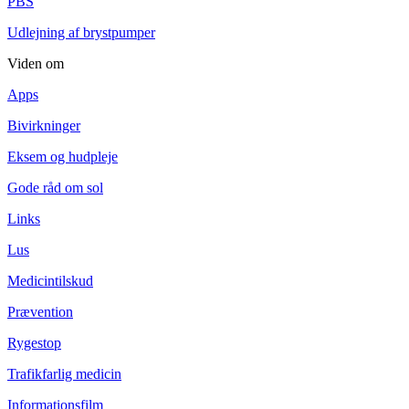
PBS
Udlejning af brystpumper
Viden om
Apps
Bivirkninger
Eksem og hudpleje
Gode råd om sol
Links
Lus
Medicintilskud
Prævention
Rygestop
Trafikfarlig medicin
Informationsfilm