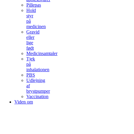
Pillepas
Hold
styr
på
medicinen
Gravid
eller
lige
født
Medicinsamtaler
Tjek
på
inhalationen
PBS
Udlejning
af
brystpumper
Vaccination
Viden om