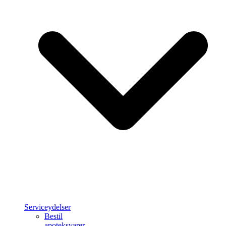
Serviceydelser
Bestil
apoteksvarer